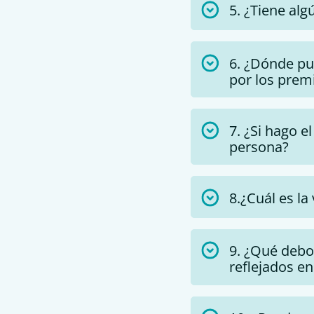
5. ¿Tiene alg
6. ¿Dónde pu
por los prem
7. ¿Si hago e
persona?
8.¿Cuál es l
9. ¿Qué debo
reflejados e