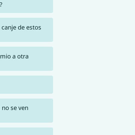
?
 canje de estos
emio a otra
a no se ven