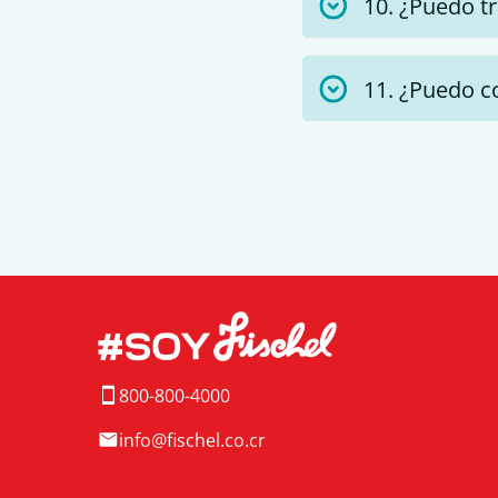
10. ¿Puedo t
11. ¿Puedo 
800-800-4000
info@fischel.co.cr